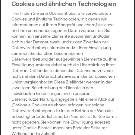
Cookies und ähnlichen Technologien
Hier finden Sie eine Übersicht über alle verwendeten
Cookies und ähnliche Technologien, mit denen wir
Informationen auf Ihrem Endgerät speichern/auslesen
Vattenfall
und Ihre personenbezogenen Daten verarbeiten. Sie
können nun einzelne Elemente auswählen und/oder
sich zu der Datenauswahl und zu den Zwecken der
Datenverarbeitung informieren. Mit Ihrer Einwilligung
Publikationen
stimmen Sie der oben beschriebenen
Datenverarbeitung der ausgewählten Elemente zu. Ihre
Einwilligung umfasst dabei auch die Übermittlung Ihrer
Daten in Drittländer, in denen das Datenschutzniveau
Portale
nicht mit dem Datenschutzniveau in der Europäischen
Union vergleichbar ist. Diese Zielländer werden in der
jeweiligen Beschreibung der Dienste in den
individuellen Einstellungen und in unserer
Datenschutzerklärung angegeben. Mit einem Klick auf
„Optionale Cookies ablehnen“ erfolgen nur solche
Social Media
Datenverarbeitungen, die für den Betrieb der Website
unbedingt erforderlich sind. Ein Nachteil ist für Sie damit
Youtube
Xing
LinkedIn
X
nicht gegeben. Sie können Ihre Einwilligung jederzeit
unter „Cookie-Einstellungen“ am Ende der Seite mit
Wirkung für die Zukunft