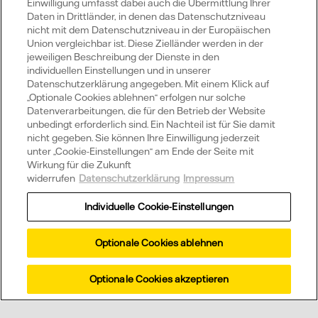
Einwilligung umfasst dabei auch die Übermittlung Ihrer
Daten in Drittländer, in denen das Datenschutzniveau
nicht mit dem Datenschutzniveau in der Europäischen
Kontaktieren Sie uns gerne telefonisch
Union vergleichbar ist. Diese Zielländer werden in der
jeweiligen Beschreibung der Dienste in den
individuellen Einstellungen und in unserer
Datenschutzerklärung angegeben. Mit einem Klick auf
Telefonnummer anzeigen
„Optionale Cookies ablehnen“ erfolgen nur solche
Datenverarbeitungen, die für den Betrieb der Website
unbedingt erforderlich sind. Ein Nachteil ist für Sie damit
nicht gegeben. Sie können Ihre Einwilligung jederzeit
Zum Kontaktformular
unter „Cookie-Einstellungen“ am Ende der Seite mit
Wirkung für die Zukunft
widerrufen
Datenschutzerklärung
Impressum
Individuelle Cookie-Einstellungen
Optionale Cookies ablehnen
Kontakt
Optionale Cookies akzeptieren
Newsletter
Vattenfall