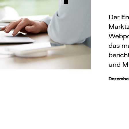
Der
En
Marktz
Webpo
das ma
berich
und Mi
Dezembe