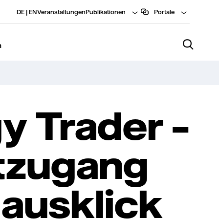
DE
|
EN
Veranstaltungen
Publikationen
Portale
n
y Trader –
tzugang
ausklick