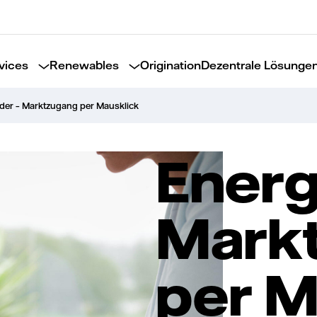
vices
Renewables
Origination
Dezentrale Lösunge
der – Marktzugang per Mausklick
Energ
Mark
per M