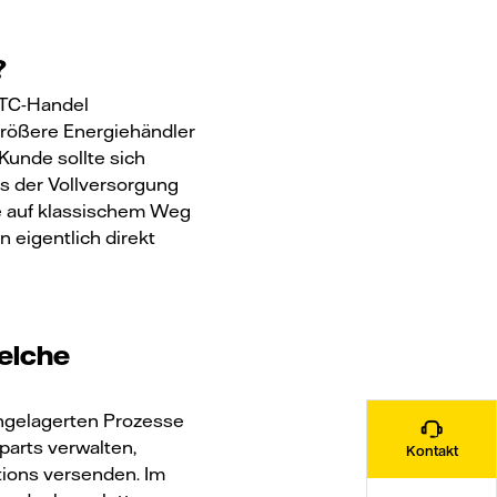
?
OTC-Handel
größere Energiehändler
unde sollte sich
 der Vollversorgung
e auf klassischem Weg
n eigentlich direkt
elche
achgelagerten Prozesse
parts verwalten,
Kontakt
tions versenden. Im