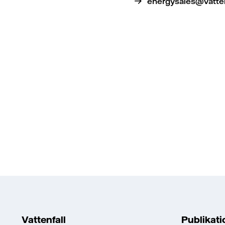
energysales@vatten
Vattenfall
Publikat