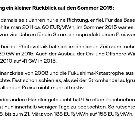
ung ein kleiner Rückblick auf den Sommer 2015:
amals seit Jahren nur eine Richtung, er fiel. Für das Bas
hlte man 2011 ca. 60 EUR/MWh, im Sommer 2015 war es u
 von vier Jahren für ein Stromjahresprodukt einen Preis
g bei der Photovoltaik hat sich im ähnlichen Zeitraum mehr
39 GW in 2015. Auch der Ausbau der On- und Offshore Win
 2010 auf 41 GW in 2015.
 Finanzkrise von 2008 und die Fukushima-Katastrophe aus
chte. Fast schon schien es, als sei der Stromhandel aufg
 fallenden Preise nicht mehr attraktiv.
 oder andere Händler getäuscht hat! Die oben beschrieb
ist nun innerhalb weniger Tage zu beobachten. So rutscht
8. bis zum 21. März von 188 EUR/MWh auf 158 EUR/MWh.