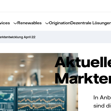
vices
Renewables
Origination
Dezentrale Lösunge
arktentwicklung April 22
Aktuell
Markte
In Anb
sind d