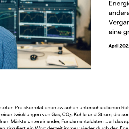
Energi
andere
Vergan
eine g
April 20
teten Preiskorrelationen zwischen unterschiedlichen Roh
eisentwicklungen von Gas, CO
, Kohle und Strom, die so
2
elnen Märkte untereinander, Fundamentaldaten … all das sp
sen zirkuliert ein Wort derzeit immer wieder durch den Ene