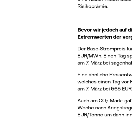
Risikoprämie.
Bevor wir jedoch auf d
Extremwerten der ve
Der Base-Strompreis für
EUR/MWh. Einen Tag spät
am 7. März bei sagenh
Eine ähnliche Preisent
welches einen Tag vor
am 7. März bei 565 E
Auch am CO
-Markt gab
2
Woche nach Kriegsbegi
EUR/Tonne um dann inne