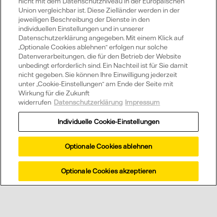
nicht mit dem Datenschutzniveau in der Europäischen
Wussten Sie schon?
Union vergleichbar ist. Diese Zielländer werden in der
jeweiligen Beschreibung der Dienste in den
individuellen Einstellungen und in unserer
Datenschutzerklärung angegeben. Mit einem Klick auf
„Optionale Cookies ablehnen“ erfolgen nur solche
Datenverarbeitungen, die für den Betrieb der Website
Welche Vorteile hat eine Vattenfall
unbedingt erforderlich sind. Ein Nachteil ist für Sie damit
Solaranlage?
nicht gegeben. Sie können Ihre Einwilligung jederzeit
unter „Cookie-Einstellungen“ am Ende der Seite mit
Wirkung für die Zukunft
widerrufen
Datenschutzerklärung
Impressum
Was ist Direktvermarktung Strom?
Individuelle Cookie-Einstellungen
Optionale Cookies ablehnen
Wir beraten Sie
Optionale Cookies akzeptieren
gerne