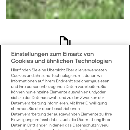
Einstellungen zum Einsatz von
Was bedeutet das?
Cookies und ähnlichen Technologien
Green Corporate Power Purchase Agreements.
Hier finden Sie eine Übersicht über alle verwendeten
Cookies und ähnliche Technologien, mit denen wir
Ein PPA ist ein langfristiger Vertrag zur
Informationen auf Ihrem Endgerät speichern/auslesen
und Ihre personenbezogenen Daten verarbeiten. Sie
Stromabnahme bzw. Strombelieferung. Green steht
können nun einzelne Elemente auswählen und/oder
dafür, dass der Strom aus einer Erneuerbare-
sich zu der Datenauswahl und zu den Zwecken der
Energien-Anlage stammt, Corporate bedeutet, dass
Datenverarbeitung informieren. Mit Ihrer Einwilligung
der Stromabnehmer ein Industrieunternehmen ist.
stimmen Sie der oben beschriebenen
Datenverarbeitung der ausgewählten Elemente zu. Ihre
Einwilligung umfasst dabei auch die Übermittlung Ihrer
Daten in Drittländer, in denen das Datenschutzniveau