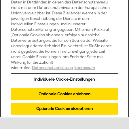
Daten in Drittländer, in denen das Datenschutzniveau
nicht mit dem Datenschutzniveau in der Europäischen
Union vergleichbar ist. Diese Zielländer werden in der
Wussten Sie schon?
jeweiligen Beschreibung der Dienste in den
individuellen Einstellungen und in unserer
Datenschutzerklärung angegeben. Mit einem Klick auf
„Optionale Cookies ablehnen“ erfolgen nur solche
Datenverarbeitungen, die für den Betrieb der Website
unbedingt erforderlich sind. Ein Nachteil ist für Sie damit
Welche Vorteile hat eine Vattenfall
nicht gegeben. Sie können Ihre Einwilligung jederzeit
Solaranlage?
unter „Cookie-Einstellungen“ am Ende der Seite mit
Wirkung für die Zukunft
widerrufen
Datenschutzerklärung
Impressum
Was ist Direktvermarktung Strom?
Individuelle Cookie-Einstellungen
Optionale Cookies ablehnen
Wir beraten Sie
Optionale Cookies akzeptieren
gerne