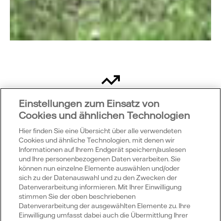
Einstellungen zum Einsatz von
Was bedeutet das?
Cookies und ähnlichen Technologien
European Power Exchange, EPEX SPOT
Hier finden Sie eine Übersicht über alle verwendeten
Cookies und ähnliche Technologien, mit denen wir
Die europäische Strombörse EPEX SPOT SE ist eine
Informationen auf Ihrem Endgerät speichern/auslesen
Börse für kurzfristigen Stromgroßhandel in
und Ihre personenbezogenen Daten verarbeiten. Sie
können nun einzelne Elemente auswählen und/oder
Deutschland, Frankreich, dem Vereinigten
sich zu der Datenauswahl und zu den Zwecken der
Königreich, den Niederlanden, Belgien, Österreich,
Datenverarbeitung informieren. Mit Ihrer Einwilligung
der Schweiz und Luxemburg. Die EPEX SPOT wurde
stimmen Sie der oben beschriebenen
2008 gegründet und hat ihren Sitz in Paris.
Datenverarbeitung der ausgewählten Elemente zu. Ihre
Einwilligung umfasst dabei auch die Übermittlung Ihrer