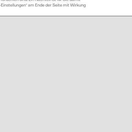
ie-Einstellungen“ am Ende der Seite mit Wirkung
 eine Vattenfall Solaranlage?
arktung Strom?
r beraten 
gerne