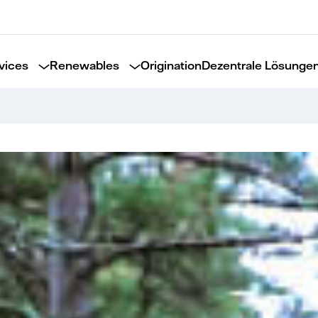
vices
Renewables
Origination
Dezentrale Lösunge