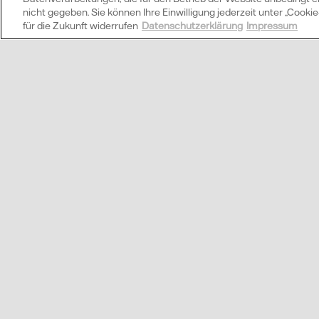
nicht gegeben. Sie können Ihre Einwilligung jederzeit unter „Cook
Welche Vorteile hat
für die Zukunft widerrufen
Datenschutzerklärung
Impressum
Was ist Direktverm
Wi