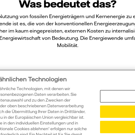
Was bedeutet das?
utzung von fossilen Energieträgern und Kernenergie zu 
ende ist es, die von der konventionellen Energieerzeug
sher im kaum eingepreisten, externen Kosten zu internali
 Energiewirtschaft von Bedeutung. Die Energiewende umf
Mobilität.
 ähnlichen Technologien
 ähnliche Technologien, mit denen wir
ssten Sie sch
ersonenbezogenen Daten verarbeiten. Sie
Datenauswahl und zu den Zwecken der
ie der oben beschriebenen Datenverarbeitung
h die Übermittlung Ihrer Daten in Drittländer,
in der Europäischen Union vergleichbar ist.
 in den individuellen Einstellungen und in
tionale Cookies ablehnen“ erfolgen nur solche
rderlich sind. Ein Nachteil ist für Sie damit