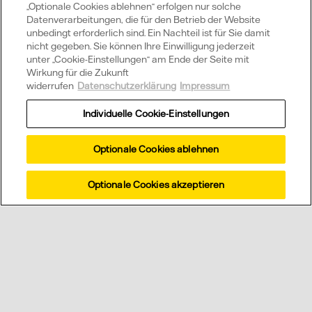
„Optionale Cookies ablehnen“ erfolgen nur solche
Datenverarbeitungen, die für den Betrieb der Website
unbedingt erforderlich sind. Ein Nachteil ist für Sie damit
nicht gegeben. Sie können Ihre Einwilligung jederzeit
Was ist Direktvermarktung Strom?
unter „Cookie-Einstellungen“ am Ende der Seite mit
Wirkung für die Zukunft
widerrufen
Datenschutzerklärung
Impressum
Individuelle Cookie-Einstellungen
Wir beraten Sie
Optionale Cookies ablehnen
gerne
Optionale Cookies akzeptieren