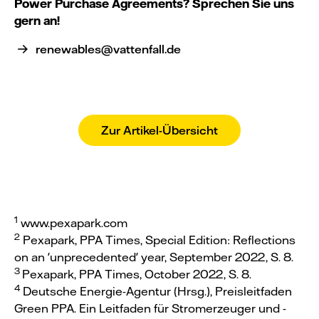
Power Purchase Agreements? Sprechen Sie uns
gern an!
renewables@vattenfall.de
Zur Artikel-Übersicht
1
www.pexapark.com
2
Pexapark, PPA Times, Special Edition: Reflections
on an 'unprecedented' year, September 2022, S. 8.
3
Pexapark, PPA Times, October 2022, S. 8.
4
Deutsche Energie-Agentur (Hrsg.), Preisleitfaden
Green PPA. Ein Leitfaden für Stromerzeuger und -