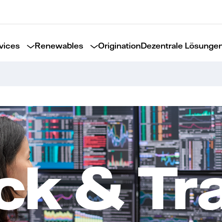
vices
Renewables
Origination
Dezentrale Lösunge
ick & Tr