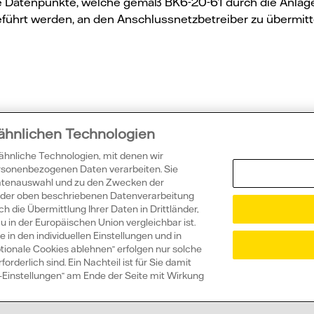
 Datenpunkte, welche gemäß BK6-20-61 durch die Anlag
führt werden, an den Anschlussnetzbetreiber zu übermitte
ssten Sie sch
 ähnlichen Technologien
 ähnliche Technologien, mit denen wir
ersonenbezogenen Daten verarbeiten. Sie
Datenauswahl und zu den Zwecken der
ie der oben beschriebenen Datenverarbeitung
h die Übermittlung Ihrer Daten in Drittländer,
in der Europäischen Union vergleichbar ist.
 in den individuellen Einstellungen und in
 eine Vattenfall Solaranlage?
tionale Cookies ablehnen“ erfolgen nur solche
rderlich sind. Ein Nachteil ist für Sie damit
ie-Einstellungen“ am Ende der Seite mit Wirkung