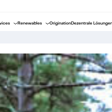
vices
Renewables
Origination
Dezentrale Lösunge