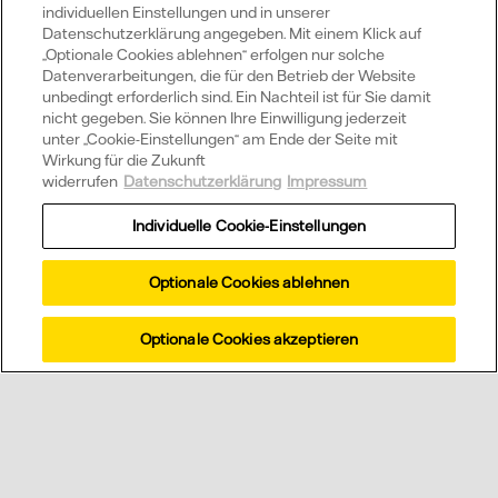
individuellen Einstellungen und in unserer
Datenschutzerklärung angegeben. Mit einem Klick auf
Welche Vorteile hat eine Vattenfall
„Optionale Cookies ablehnen“ erfolgen nur solche
Solaranlage?
Datenverarbeitungen, die für den Betrieb der Website
unbedingt erforderlich sind. Ein Nachteil ist für Sie damit
nicht gegeben. Sie können Ihre Einwilligung jederzeit
unter „Cookie-Einstellungen“ am Ende der Seite mit
Was ist Direktvermarktung Strom?
Wirkung für die Zukunft
widerrufen
Datenschutzerklärung
Impressum
Individuelle Cookie-Einstellungen
Wir beraten Sie
Optionale Cookies ablehnen
gerne
Optionale Cookies akzeptieren