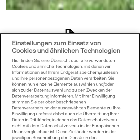
Einstellungen zum Einsatz von
Cookies und ähnlichen Technologien
Was bedeutet das?
Hier finden Sie eine Übersicht über alle verwendeten
Over-the-Counter-Markt
Cookies und ähnliche Technologien, mit denen wir
Informationen auf Ihrem Endgerät speichern/auslesen
OTC ist die Bezeichnung für den bilaeralen
und Ihre personenbezogenen Daten verarbeiten. Sie
Stromhandel, auch mit Vermittlung durch einen
können nun einzelne Elemente auswählen und/oder
sich zu der Datenauswahl und zu den Zwecken der
Broker.
Datenverarbeitung informieren. Mit Ihrer Einwilligung
stimmen Sie der oben beschriebenen
Datenverarbeitung der ausgewählten Elemente zu. Ihre
Einwilligung umfasst dabei auch die Übermittlung Ihrer
Daten in Drittländer, in denen das Datenschutzniveau
Wussten Sie schon?
nicht mit dem Datenschutzniveau in der Europäischen
Union vergleichbar ist. Diese Zielländer werden in der
jeweiligen Beschreibung der Dienste in den