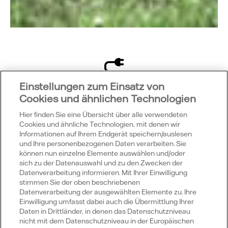
Einstellungen zum Einsatz von
Was bedeutet das?
Cookies und ähnlichen Technologien
Hier finden Sie eine Übersicht über alle verwendeten
1 Megawatt = 1000 Kilowatt; Das Watt ist die Einheit
Cookies und ähnliche Technologien, mit denen wir
der Leistung. Sie wurde nach dem schottischen
Informationen auf Ihrem Endgerät speichern/auslesen
Wissenschaftler und Ingenieur James Watt
und Ihre personenbezogenen Daten verarbeiten. Sie
benannt. Als Einheitenzeichen wird der
können nun einzelne Elemente auswählen und/oder
sich zu der Datenauswahl und zu den Zwecken der
Großbuchstabe W verwendet. S. a.
Datenverarbeitung informieren. Mit Ihrer Einwilligung
Megawattstunde
stimmen Sie der oben beschriebenen
Datenverarbeitung der ausgewählten Elemente zu. Ihre
Einwilligung umfasst dabei auch die Übermittlung Ihrer
Daten in Drittländer, in denen das Datenschutzniveau
nicht mit dem Datenschutzniveau in der Europäischen