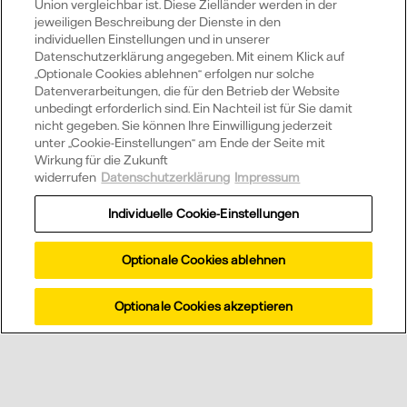
Wussten Sie schon?
Union vergleichbar ist. Diese Zielländer werden in der
jeweiligen Beschreibung der Dienste in den
individuellen Einstellungen und in unserer
Datenschutzerklärung angegeben. Mit einem Klick auf
„Optionale Cookies ablehnen“ erfolgen nur solche
Welche Vorteile hat eine Vattenfall
Datenverarbeitungen, die für den Betrieb der Website
Solaranlage?
unbedingt erforderlich sind. Ein Nachteil ist für Sie damit
nicht gegeben. Sie können Ihre Einwilligung jederzeit
unter „Cookie-Einstellungen“ am Ende der Seite mit
Wirkung für die Zukunft
widerrufen
Datenschutzerklärung
Impressum
Was ist Direktvermarktung Strom?
Individuelle Cookie-Einstellungen
Optionale Cookies ablehnen
Wir beraten Sie
Optionale Cookies akzeptieren
gerne