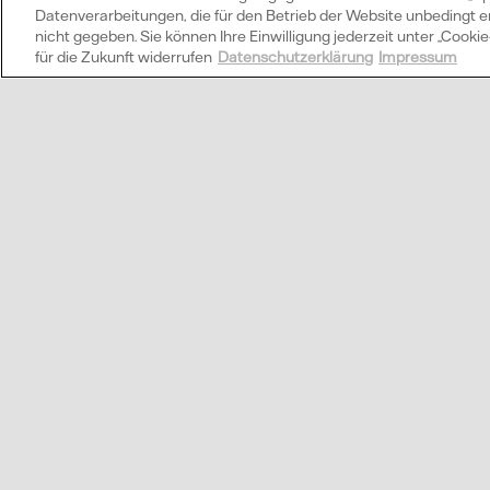
Datenverarbeitungen, die für den Betrieb der Website unbedingt erfo
nicht gegeben. Sie können Ihre Einwilligung jederzeit unter „Cook
für die Zukunft widerrufen
Datenschutzerklärung
Impressum
Welche Vorteile hat
Was ist Direktverm
Wi