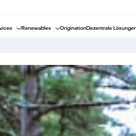
vices
Renewables
Origination
Dezentrale Lösunge