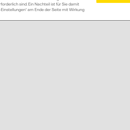
rderlich sind. Ein Nachteil ist für Sie damit
ie-Einstellungen“ am Ende der Seite mit Wirkung
 eine Vattenfall Solaranlage?
arktung Strom?
r beraten 
gerne