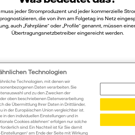
n, muss jeder Stromproduzent und jeder kommerzielle Str
rognostizieren, die von ihm am Folgetag ins Netz einges
ung, auch „Fahrpläne“ oder „Profile“ genannt, müssen ei
Übertragungsnetzbetreiber eingereicht werden.
 ähnlichen Technologien
ssten Sie sch
 ähnliche Technologien, mit denen wir
ersonenbezogenen Daten verarbeiten. Sie
Datenauswahl und zu den Zwecken der
ie der oben beschriebenen Datenverarbeitung
h die Übermittlung Ihrer Daten in Drittländer,
in der Europäischen Union vergleichbar ist.
 in den individuellen Einstellungen und in
tionale Cookies ablehnen“ erfolgen nur solche
rderlich sind. Ein Nachteil ist für Sie damit
 eine Vattenfall Solaranlage?
ie-Einstellungen“ am Ende der Seite mit Wirkung