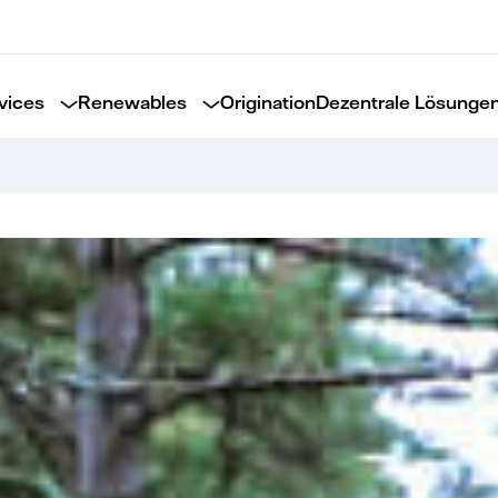
vices
Renewables
Origination
Dezentrale Lösunge