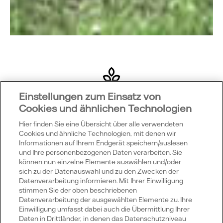
Einstellungen zum Einsatz von
Was bedeutet das?
Cookies und ähnlichen Technologien
Der EEG-Anlagenschlüssel ist ein gesetzlich
Hier finden Sie eine Übersicht über alle verwendeten
festgelegtes, eindeutiges Identifizierungsmerkmal
Cookies und ähnliche Technologien, mit denen wir
Informationen auf Ihrem Endgerät speichern/auslesen
einer Erneuerbare-Energien-Anlage. Der
und Ihre personenbezogenen Daten verarbeiten. Sie
Netzbetreiber vergibt den Anlagenschlüssel bei der
können nun einzelne Elemente auswählen und/oder
erstmaligen Anmeldung der Anlage. Der Schlüssel
sich zu der Datenauswahl und zu den Zwecken der
besteht aus einem "E" für erneuerbare Energien und
Datenverarbeitung informieren. Mit Ihrer Einwilligung
stimmen Sie der oben beschriebenen
33 Ziffern.
Datenverarbeitung der ausgewählten Elemente zu. Ihre
Einwilligung umfasst dabei auch die Übermittlung Ihrer
Daten in Drittländer, in denen das Datenschutzniveau