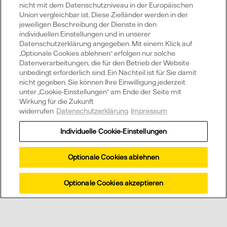
nicht mit dem Datenschutzniveau in der Europäischen
Union vergleichbar ist. Diese Zielländer werden in der
Wussten Sie schon?
jeweiligen Beschreibung der Dienste in den
individuellen Einstellungen und in unserer
Datenschutzerklärung angegeben. Mit einem Klick auf
„Optionale Cookies ablehnen“ erfolgen nur solche
Datenverarbeitungen, die für den Betrieb der Website
Welche Vorteile hat eine Vattenfall
unbedingt erforderlich sind. Ein Nachteil ist für Sie damit
Solaranlage?
nicht gegeben. Sie können Ihre Einwilligung jederzeit
unter „Cookie-Einstellungen“ am Ende der Seite mit
Wirkung für die Zukunft
widerrufen
Datenschutzerklärung
Impressum
Was ist Direktvermarktung Strom?
Individuelle Cookie-Einstellungen
Optionale Cookies ablehnen
Wir beraten Sie
Optionale Cookies akzeptieren
gerne