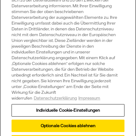
sich zu der Datenauswahl und zu den Zwecken der
Wirkleistung
Datenverarbeitung informieren. Mit Ihrer Einwilligung
stimmen Sie der oben beschriebenen
Nutzbarer Energiegehalt (bei Speichern)
Datenverarbeitung der ausgewählten Elemente zu. Ihre
Einwilligung umfasst dabei auch die Übermittlung Ihrer
Natürlich gibt es noch weitere Definitionen von
Daten in Drittländer, in denen das Datenschutzniveau
nicht mit dem Datenschutzniveau in der Europäischen
Echtzeitdaten.
Union vergleichbar ist. Diese Zielländer werden in der
jeweiligen Beschreibung der Dienste in den
individuellen Einstellungen und in unserer
Datenschutzerklärung angegeben. Mit einem Klick auf
„Optionale Cookies ablehnen“ erfolgen nur solche
Wussten Sie schon?
Datenverarbeitungen, die für den Betrieb der Website
unbedingt erforderlich sind. Ein Nachteil ist für Sie damit
nicht gegeben. Sie können Ihre Einwilligung jederzeit
unter „Cookie-Einstellungen“ am Ende der Seite mit
Wirkung für die Zukunft
Welche Vorteile hat eine Vattenfall
widerrufen
Datenschutzerklärung
Impressum
Solaranlage?
Individuelle Cookie-Einstellungen
Was ist Direktvermarktung Strom?
Optionale Cookies ablehnen