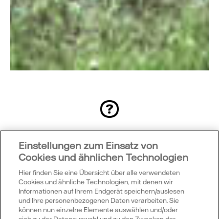
Was bedeutet das?
Einstellungen zum Einsatz von
Gemäß BK6-20-061 fallen unter Echtzeitdaten drei
Cookies und ähnlichen Technologien
Datenpunkte:
Hier finden Sie eine Übersicht über alle verwendeten
Cookies und ähnliche Technologien, mit denen wir
Veränderung der Fahrweise durch Steuerung
Informationen auf Ihrem Endgerät speichern/auslesen
bei EE-SEE Wind/Solar (marktlich,
und Ihre personenbezogenen Daten verarbeiten. Sie
emissionsbedingt etc.)
können nun einzelne Elemente auswählen und/oder