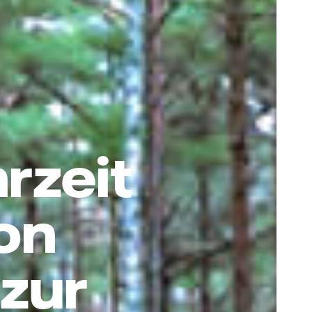
rzeit
on
zur