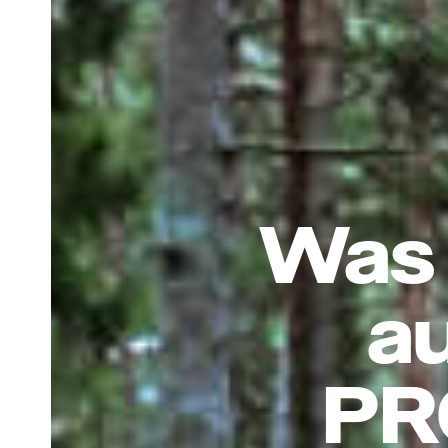
Was 
a
PR