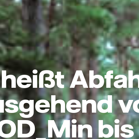
heißt Abfah
usgehend v
OD_Min bis 