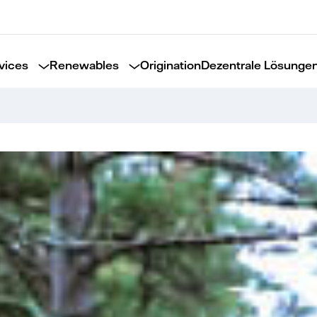
vices
Renewables
Origination
Dezentrale Lösunge