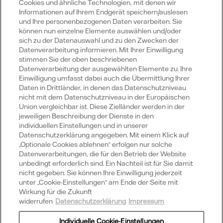
Cookies und ähnliche Technologien, mit denen wir
Informationen auf Ihrem Endgerät speichern/auslesen
Vattenfall
und Ihre personenbezogenen Daten verarbeiten. Sie
können nun einzelne Elemente auswählen und/oder
sich zu der Datenauswahl und zu den Zwecken der
Datenverarbeitung informieren. Mit Ihrer Einwilligung
Publikationen
stimmen Sie der oben beschriebenen
Datenverarbeitung der ausgewählten Elemente zu. Ihre
Einwilligung umfasst dabei auch die Übermittlung Ihrer
Daten in Drittländer, in denen das Datenschutzniveau
Portale
nicht mit dem Datenschutzniveau in der Europäischen
Union vergleichbar ist. Diese Zielländer werden in der
jeweiligen Beschreibung der Dienste in den
individuellen Einstellungen und in unserer
Datenschutzerklärung angegeben. Mit einem Klick auf
„Optionale Cookies ablehnen“ erfolgen nur solche
Social Media
Datenverarbeitungen, die für den Betrieb der Website
unbedingt erforderlich sind. Ein Nachteil ist für Sie damit
Youtube
Xing
LinkedIn
X
nicht gegeben. Sie können Ihre Einwilligung jederzeit
unter „Cookie-Einstellungen“ am Ende der Seite mit
Wirkung für die Zukunft
widerrufen
Datenschutzerklärung
Impressum
Datenschutz
Individuelle Cookie-Einstellungen